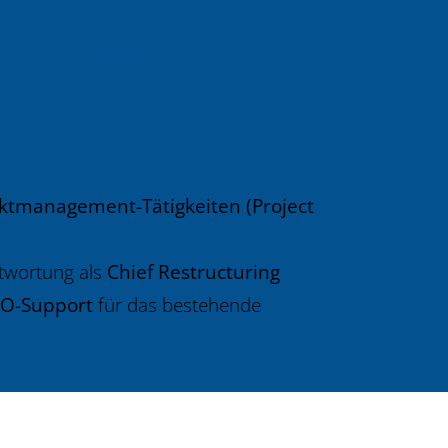
 und in der
ktmanagement-Tätigkeiten (Project
twortung als
Chief Restructuring
O-Support
für das bestehende