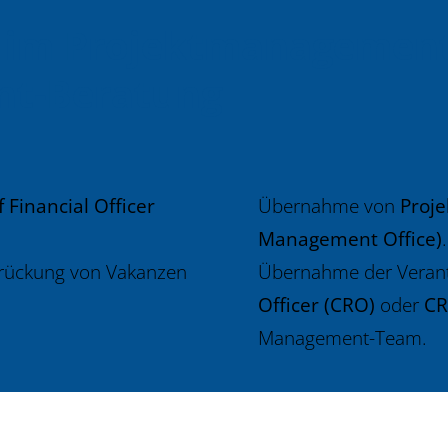
 im Projektmanagement
t-Beratung
f Financial Officer
Übernahme von
Proje
Management Office)
.
rückung von Vakanzen
Übernahme der Veran
Officer (CRO)
oder
CR
Management-Team.