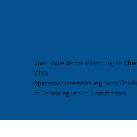
Unsere Leistungen
Projektmanagemen
Übernahme der Verantwortung als
Chie
(CFO)
.
Operative Unterstützung
durch Überb
im Controlling und im Finanzbereich.