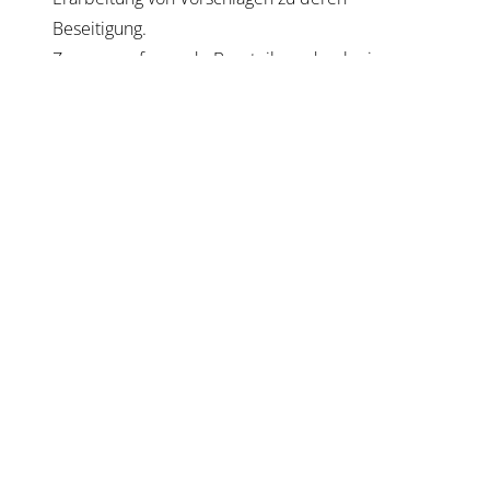
Beseitigung.
Zusammenfassende Beurteilung durch einen
objektiven, neutralen Dritten.
FAQ – Häufige Fragen rund um
Fortführungsprognosen &
Fortbestehensprognose