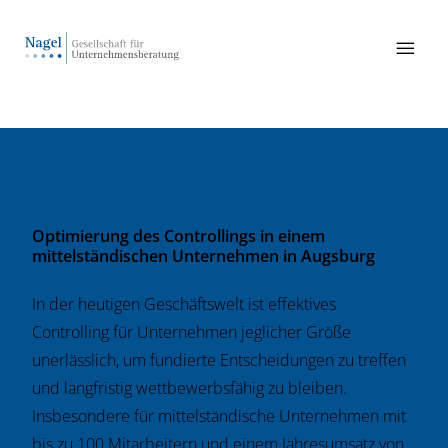

Projektbeispiel: Controlling
Augsburg
Optimierung des Controllings in einem
mittelständischen Unternehmen in Augsburg
In der heutigen Geschäftswelt ist effektives
Controlling für Unternehmen jeglicher Größe
unerlässlich, um fundierte Entscheidungen zu treffen
und langfristig wettbewerbsfähig zu bleiben.
Insbesondere für mittelständische Unternehmen mit
bis zu 100 Mitarbeitern und einem Jahresumsatz von