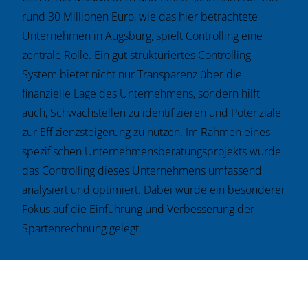
rund 30 Millionen Euro, wie das hier betrachtete
Unternehmen in Augsburg, spielt Controlling eine
zentrale Rolle. Ein gut strukturiertes Controlling-
System bietet nicht nur Transparenz über die
finanzielle Lage des Unternehmens, sondern hilft
auch, Schwachstellen zu identifizieren und Potenziale
zur Effizienzsteigerung zu nutzen. Im Rahmen eines
spezifischen Unternehmensberatungsprojekts wurde
das Controlling dieses Unternehmens umfassend
analysiert und optimiert. Dabei wurde ein besonderer
Fokus auf die Einführung und Verbesserung der
Spartenrechnung gelegt.