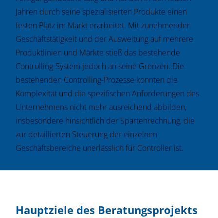
Jahren durch seine spezialisierten Produkte einen
festen Platz im Markt erarbeitet. Mit zunehmender
Geschäftstätigkeit und der Ausweitung auf mehrere
Produktlinien und Märkte stieß das bestehende
Controlling-System jedoch an seine Grenzen. Die
bestehenden Controlling-Prozesse konnten die
Komplexität und die spezifischen Anforderungen des
Unternehmens nicht mehr ausreichend abbilden,
insbesondere hinsichtlich der Spartenrechnung, die
zur detaillierten Steuerung der einzelnen
Geschäftsbereiche unerlässlich für Controller ist.
Hauptziele des Beratungsprojekts